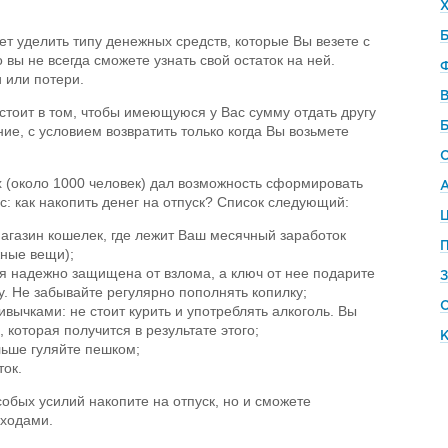
Б
т уделить типу денежных средств, которые Вы везете с
 вы не всегда сможете узнать свой остаток на ней.
 или потери.
стоит в том, чтобы имеющуюся у Вас сумму отдать другу
ие, с условием возвратить только когда Вы возьмете
 (около 1000 человек) дал возможность сформировать
с: как накопить денег на отпуск? Список следующий:
Ц
магазин кошелек, где лежит Ваш месячный заработок
жные вещи);
ая надежно защищена от взлома, а ключ от нее подарите
у. Не забывайте регулярно пополнять копилку;
ычками: не стоит курить и употреблять алкоголь. Вы
 которая получится в результате этого;
льше гуляйте пешком;
ок.
обых усилий накопите на отпуск, но и сможете
оходами.