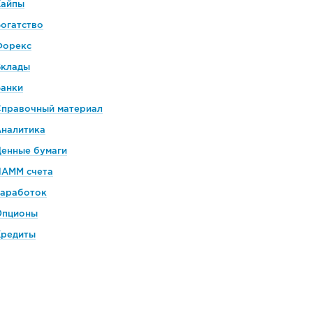
Хайпы
огатство
Форекс
Вклады
Банки
Справочный материал
Аналитика
енные бумаги
ПАММ счета
Заработок
Опционы
Кредиты