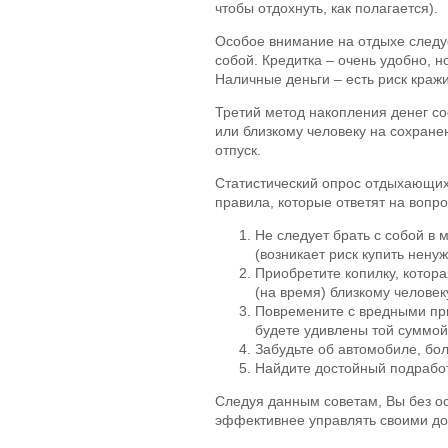
чтобы отдохнуть, как полагается).
Особое внимание на отдыхе следуе
собой. Кредитка – очень удобно, но
Наличные деньги – есть риск кражи
Третий метод накопления денег со
или близкому человеку на сохранен
отпуск.
Статистический опрос отдыхающих
правила, которые ответят на вопро
Не следует брать с собой в 
(возникает риск купить нену
Приобретите копилку, котор
(на время) близкому человек
Повремените с вредными прив
будете удивлены той суммой,
Забудьте об автомобиле, бо
Найдите достойный подработ
Следуя данным советам, Вы без ос
эффективнее управлять своими д