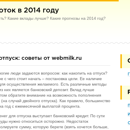
ток в 2014 году
ить? Какие вклады лучше? Какие прогнозы на 2014 год?
отпуск: советы от webmilk.ru
огие люди задаются вопросом: как накопить на отпуск?
Г
ое с чего стоит начать – постановка цели. Ее наличие
 для осуществления желаемого. Есть различные методы
з них является банковский депозит. Вклад лучше
этом обратите внимание на возможность пополнения
е (на случай двойного отпуска). Как правило, большинство
а год с ежемесячной выплатой процента.
г для отпуска выступает банковский кредит. По сути
суды нужно относиться осторожно. Недостаток
С
ролируете сумму, которую берете (взять хочется больше,