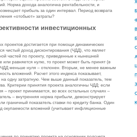
ий. Норма дохода аналогична рентабельности, и
 возмещает прибыль за один интервал. Период возврата
Б
упления «отобьют» затраты?
фективности инвестиционных
ых проектов достигается при помощи динамических
ся чистый доход дисконтирования (ЧДД), что являет
ной частей по проекту, приведенные к нынешней
 или равняется нулю, то проект может быть принят (в
Ц
и ЧДД меньше нуля – отклонен. Вторым, не менее важным
ность вложений. Расчет этого индекса показывает,
 на одну затратную. Чем выше данный показатель, тем
ва. Критерии принятия проекта аналогичны ЧДД: если
я – проект принимается, во всех остальных случаях –
затель – внутренняя норма прибыли, демонстрирует
ли граничный показатель ставки по кредиту банка. Один
од окупаемости вложений (учитывает инфляционные
шения по принятию проекта на основании подсчета