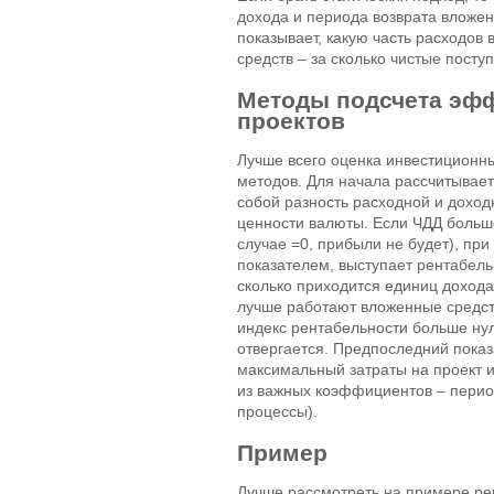
дохода и периода возврата вложен
показывает, какую часть расходов
средств – за сколько чистые пост
Методы подсчета эф
проектов
Лучше всего оценка инвестиционн
методов. Для начала рассчитывает
собой разность расходной и доход
ценности валюты. Если ЧДД больше
случае =0, прибыли не будет), пр
показателем, выступает рентабель
сколько приходится единиц дохода
лучше работают вложенные средст
индекс рентабельности больше нул
отвергается. Предпоследний пока
максимальный затраты на проект и
из важных коэффициентов – пери
процессы).
Пример
Лучше рассмотреть на примере ре