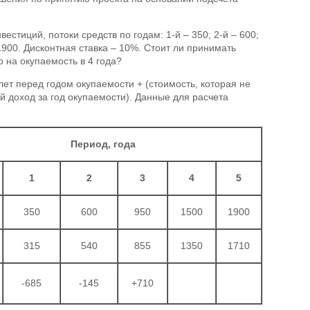
естиций, потоки средств по годам: 1-й – 350; 2-й – 600;
 1900. Дисконтная ставка – 10%. Стоит ли принимать
о на окупаемость в 4 года?
лет перед годом окупаемости + (стоимость, которая не
 доход за год окупаемости). Данные для расчета
Период, года
1
2
3
4
5
350
600
950
1500
1900
315
540
855
1350
1710
-685
-145
+710