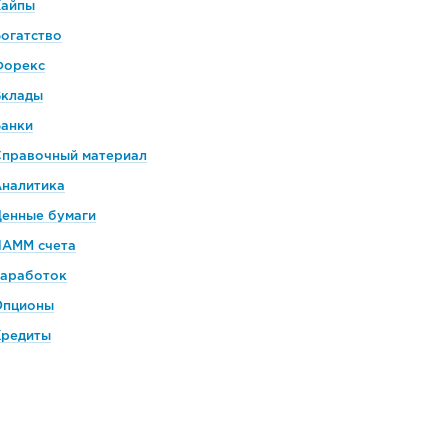
Хайпы
огатство
Форекс
Вклады
Банки
Справочный материал
Аналитика
енные бумаги
ПАММ счета
Заработок
Опционы
Кредиты