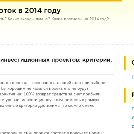
ток в 2014 году
ить? Какие вклады лучше? Какие прогнозы на 2014 год?
инвестиционных проектов: критерии,
Г
нного проекта – основополагающий этап при выборе
бы хорошим не казался проект, его не будут
арантия на: 100% возврат средств за счет прибыли;
ом уровне; инвестиционную окупаемость в рамках
исленные критерии достижимы, то можно смело
С
 критерии оценки проекта состоят в подсчете нормы