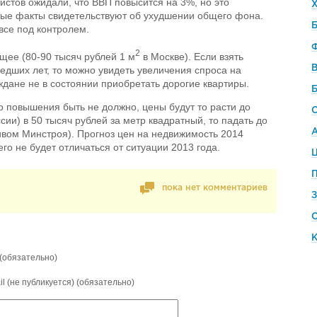
истов ожидали, что ВВП повысится на 3%, но это
ые факты свидетельствуют об ухудшении общего фона.
Б
 все под контролем.
2
ящее (80-90 тысяч рублей 1 м
в Москве). Если взять
шедших лет, то можно увидеть увеличения спроса на
дане не в состоянии приобретать дорогие квартиры.
о повышения быть не должно, цены будут то расти до
сии) в 50 тысяч рублей за метр квадратный, то падать до
тивом Минстроя). Прогноз цен на недвижимость 2014
его не будет отличаться от ситуации 2013 года.
Ц
пока нет комментариев
(обязательно)
il (не публикуется) (обязательно)