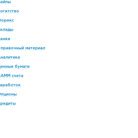
Хайпы
огатство
Форекс
Вклады
Банки
Справочный материал
Аналитика
енные бумаги
ПАММ счета
Заработок
Опционы
Кредиты