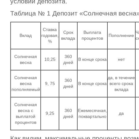
условий депозита.
Таблица № 1 Депозит «Солнечная весна
Ставка
Срок
Выплата
Ч
Вклад
годовая,
Пополнение
вклада
процентов
с
%
Солнечная
360
10,25
В конце срока
нет
весна
дней
Солнечная
да, в течение
360
весна
9, 75
В конце срока
всего срока
дней
пополняемый
вклада
Солнечная
весна с
360
Ежемесячная,
9,25
да
выплатой
дней
поквартально
процентов
Как видим, максимальные проценты возм